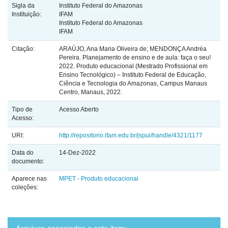
Sigla da
Instituto Federal do Amazonas
Instituição:
IFAM
Instituto Federal do Amazonas
IFAM
Citação:
ARAÚJO, Ana Maria Oliveira de; MENDONÇA Andréa
Pereira. Planejamento de ensino e de aula: faça o seu!
2022. Produto educacional (Mestrado Profissional em
Ensino Tecnológico) – Instituto Federal de Educação,
Ciência e Tecnologia do Amazonas, Campus Manaus
Centro, Manaus, 2022.
Tipo de
Acesso Aberto
Acesso:
URI:
http://repositorio.ifam.edu.br/jspui/handle/4321/1177
Data do
14-Dez-2022
documento:
Aparece nas
MPET - Produto educacional
coleções: