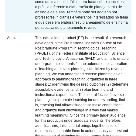
como um material didático para tratar sobre conceitos e
a prática referente a elaboração do planejamento de
ensino e de aulas. Também pode ser adotado por
professores iniciantes e veteranos interessados no tema
e que desejem elaborar seu planejamento de ensino na
perspectiva do planejamento reverso.
Abstract:
This educational product (PE) is the result of a research
developed in the Professional Master's Course of the
Postgraduate Program in Technological Teaching
(PPGET), of the Federal Institute of Education, Science
and Technology of Amazonas (IFAM), and aims to enable
undergraduate students for the autonomous elaboration
of teaching and class planning, subsidized by reverse
planning. We can understand reverse planning as an
approach to planning teaching, organized in three
stages: 1) identifying the desired outcomes; 2) determine
acceptable evidence; and, 3) plan learning and
instructional experiences. The central focus of reverse
planning is to promote teaching for understanding, that
is, teaching that allows students to make connections
and organize their knowledge in a way that makes
learning meaningful. Since the primary target audience
for this product is undergraduate students, therefore,
adult learners, this material brings together a set of
resources that enable them to autonomously understand