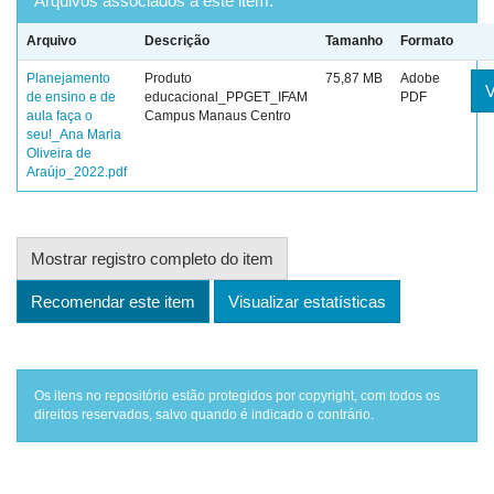
Arquivos associados a este item:
Arquivo
Descrição
Tamanho
Formato
Planejamento
Produto
75,87 MB
Adobe
V
de ensino e de
educacional_PPGET_IFAM
PDF
aula faça o
Campus Manaus Centro
seu!_Ana Maria
Oliveira de
Araújo_2022.pdf
Mostrar registro completo do item
Recomendar este item
Visualizar estatísticas
Os itens no repositório estão protegidos por copyright, com todos os
direitos reservados, salvo quando é indicado o contrário.