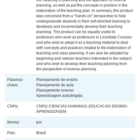
the meaning of planning and the approach to reverse
planning, as well as put the concepts in practice in the
elaboration of the teaching plan. In summary, this product
was conceived from a “hands-on” perspective to help
undergraduate students in their self-directed learning to
iteratively and incrementally develop their teaching
planning. This product can be equally useful to
professors who work as professors in Licentiate Courses
and who wish to adopt it as a teaching material to deal
with concepts and practices related to the elaboration of
teaching and class planning. It can also be adopted by
beginning and veteran teachers interested in the subject
and who wish to develop their teaching planning from
the perspective of reverse planning.
Palavras-
Planejamento de ensino
chave:
Planejamento de aula
Planejamento reverso
Aprendizagem autodirigida
CNPq:
CNPQ::CIENCIAS HUMANAS::EDUCACAO::ENSINO-
APRENDIZAGEM
Idioma:
por
País:
Brasil