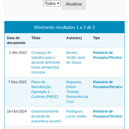
Mostrando resultados 1 a 3 de 3
Data do
Título
Autor(es)
Tipo
documento
1-Abr-2022
O espaço do
Bentes,
Relatório de
trabalho para o
Teófilo José
Pesquisa/Técnico
docente deficiente
de Souza
numa perspectiva
inclusiva
7-Dez-2022
Plano de
Nogueira,
Relatório de
Manutenção,
Edson
Pesquisa/Técnico
Operação e
Thomas
Controle (PMOC)
Fernandes da
Cruz
16-Out-2024
Desenvolvimento
Rodrigues,
Relatório de
de pasta de
Lucas Vades
Pesquisa/Técnico
pupunha e tucumã