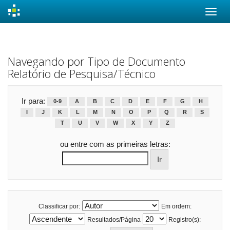
Skip
navigation
Navegando por Tipo de Documento
Relatório de Pesquisa/Técnico
Ir para:
0-9
A
B
C
D
E
F
G
H
I
J
K
L
M
N
O
P
Q
R
S
T
U
V
W
X
Y
Z
ou entre com as primeiras letras:
Classificar por:
Em ordem:
Resultados/Página
Registro(s):