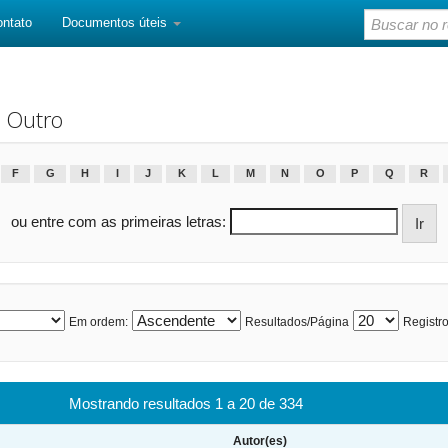
ontato
Documentos úteis
 Outro
F
G
H
I
J
K
L
M
N
O
P
Q
R
ou entre com as primeiras letras:
Em ordem:
Resultados/Página
Registro
Mostrando resultados 1 a 20 de 334
Autor(es)