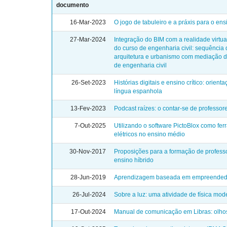
documento
16-Mar-2023
O jogo de tabuleiro e a práxis para o ens
27-Mar-2024
Integração do BIM com a realidade virtua
do curso de engenharia civil: sequência 
arquitetura e urbanismo com mediação d
de engenharia civil
26-Set-2023
Histórias digitais e ensino crítico: orien
língua espanhola
13-Fev-2023
Podcast raízes: o contar-se de professor
7-Out-2025
Utilizando o software PictoBlox como fer
elétricos no ensino médio
30-Nov-2017
Proposições para a formação de profess
ensino híbrido
28-Jun-2019
Aprendizagem baseada em empreended
26-Jul-2024
Sobre a luz: uma atividade de física mo
17-Out-2024
Manual de comunicação em Libras: olho