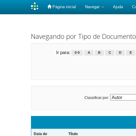
Página inicial
Navegar
Ajuda
C
Skip
navigation
Navegando por Tipo de Documento
Ir para:
0-9
A
B
C
D
E
Classificar por:
Data do
Título