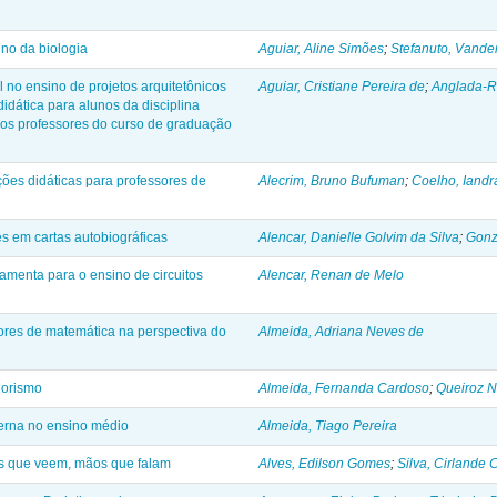
ino da biologia
Aguiar, Aline Simões
;
Stefanuto, Vander
l no ensino de projetos arquitetônicos
Aguiar, Cristiane Pereira de
;
Anglada-Ri
didática para alunos da disciplina
os professores do curso de graduação
tações didáticas para professores de
Alecrim, Bruno Bufuman
;
Coelho, Iandr
es em cartas autobiográficas
Alencar, Danielle Golvim da Silva
;
Gonz
ramenta para o ensino de circuitos
Alencar, Renan de Melo
ores de matemática na perspectiva do
Almeida, Adriana Neves de
orismo
Almeida, Fernanda Cardoso
;
Queiroz N
derna no ensino médio
Almeida, Tiago Pereira
s que veem, mãos que falam
Alves, Edilson Gomes
;
Silva, Cirlande 