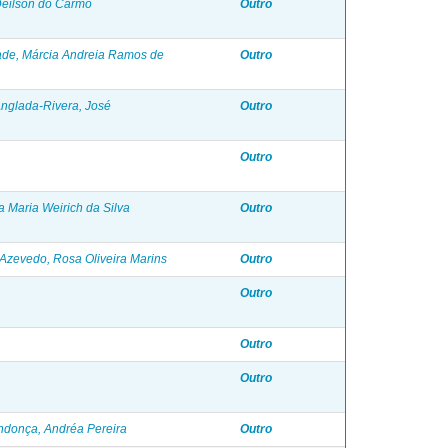
Deilson do Carmo
Outro
de, Márcia Andreia Ramos de
Outro
nglada-Rivera, José
Outro
Outro
a Maria Weirich da Silva
Outro
Azevedo, Rosa Oliveira Marins
Outro
Outro
Outro
Outro
donça, Andréa Pereira
Outro