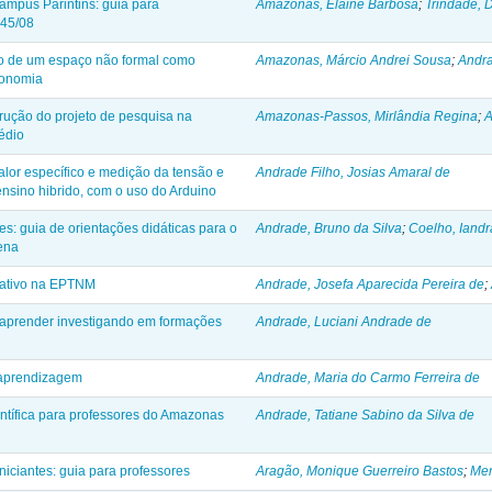
ampus Parintins: guia para
Amazonas, Elaine Barbosa
;
Trindade, 
645/08
ão de um espaço não formal como
Amazonas, Márcio Andrei Sousa
;
Andra
ronomia
trução do projeto de pesquisa na
Amazonas-Passos, Mirlândia Regina
;
A
édio
alor específico e medição da tensão e
Andrade Filho, Josias Amaral de
nsino hibrido, com o uso do Arduino
: guia de orientações didáticas para o
Andrade, Bruno da Silva
;
Coelho, Iandr
ena
mativo na EPTNM
Andrade, Josefa Aparecida Pereira de
;
o aprender investigando em formações
Andrade, Luciani Andrade de
 aprendizagem
Andrade, Maria do Carmo Ferreira de
entífica para professores do Amazonas
Andrade, Tatiane Sabino da Silva de
niciantes: guia para professores
Aragão, Monique Guerreiro Bastos
;
Men