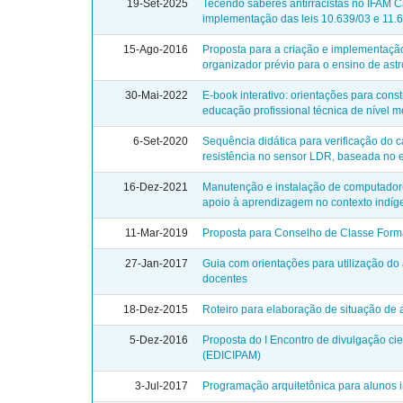
19-Set-2025
Tecendo saberes antirracistas no IFAM C
implementação das leis 10.639/03 e 11.
15-Ago-2016
Proposta para a criação e implementaç
organizador prévio para o ensino de ast
30-Mai-2022
E-book interativo: orientações para cons
educação profissional técnica de nível m
6-Set-2020
Sequência didática para verificação do c
resistência no sensor LDR, baseada no e
16-Dez-2021
Manutenção e instalação de computadores
apoio à aprendizagem no contexto indíg
11-Mar-2019
Proposta para Conselho de Classe For
27-Jan-2017
Guia com orientações para utilização d
docentes
18-Dez-2015
Roteiro para elaboração de situação de
5-Dez-2016
Proposta do I Encontro de divulgação ci
(EDICIPAM)
3-Jul-2017
Programação arquitetônica para alunos i