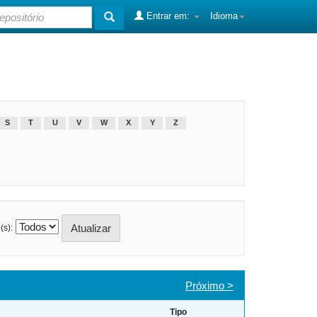
Entrar em:
Idioma
S
T
U
V
W
X
Y
Z
(s):
Próximo >
Tipo