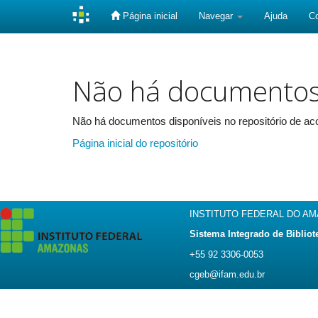
Página inicial
Navegar
Ajuda
C
Skip
navigation
Não há documento
Não há documentos disponíveis no repositório de aco
Página inicial do repositório
INSTITUTO FEDERAL DO A
Sistema Integrado de Bibliot
+55 92 3306-0053
cgeb@ifam.edu.br