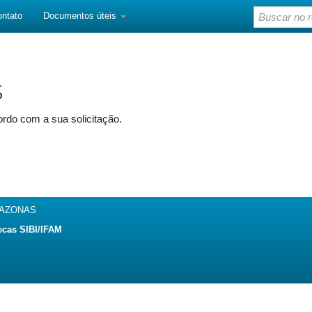
ontato
Documentos úteis
s
rdo com a sua solicitação.
MAZONAS
ecas SIBI/IFAM