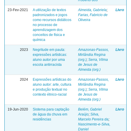
23-Fev-2021
A utilização de textos
Almeida, Gabriela
;
Livro
padronizados e jogos
Farias, Fabricio de
como recursos didáticos
Oliveira
no processo de
aprendizagem dos
conceitos de física e
química
2023
Negritude em pauta:
Amazonas-Passos,
Livro
expressões artísticas:
Mirlândia Regina
aluno autor por uma
(org.)
;
Serra, Vilma
escola antirracista
de Jesus de
Almeida (org.)
2024
Expressões artísticas do
Amazonas-Passos,
Livro
aluno autor: arte, cultura
Mirlândia Regina
e produção textual no
(org.)
;
Serra, Vilma
contexto étnico-racial
de Jesus de
Almeida (org.)
19-Jun-2020
Sistema para captação
Belém, Gabriel
Livro
de água da chuva em
Araújo
;
Silva,
residências
Marcelo Pereira da
;
Nascimento-e-Silva,
Daniel