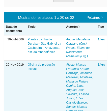
Mostrando resultados 1 a 20 de 32
Próximo >
Data do
Título
Autor(es)
Tipo
documento
30-Jul-2006
Plantas da ilha de
Aguiar, Madalena
Livro
Duraka – São Gabriel da
Otaviano (Org.)
;
Cachoeira – Amazonas,
Freitas, Elaine do
estudo etnobotânico
Nascimento
Malheiros (Org.)
20-Nov-2019
Oficina de produção
Aleixo, Marcos
Livro
textual
Frederico Kruger
;
Gonzaga, Amarildo
Menezes
;
Monteiro,
Marta de Faria e
Cunha
;
Lima,
Augusto José
Savedra
;
Feitosa
Júnior, Edson
Castelo Branco
;
Santos, Marcos
Roberto dos