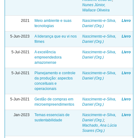
Nunes Júnior,
Wallace Oliveira
2021
Meio ambiente e suas
Nascimento-e-Silva,
Livro
tecnologias
Daniel (Org.)
5-Jun-2023
A liderança que eu vi nos
Nascimento-e-Silva,
Livro
filmes
Daniel (Org.)
5-Jul-2021
A excelência
Nascimento-e-Silva,
Livro
empreendedora
Daniel (Org.)
amazonense
5-Jul-2021
Planejamento e controle
Nascimento-e-Silva,
Livro
da produção: aspectos
Daniel (Org.)
conceituais e
operacionais
5-Jun-2021
Gestão de compras em
Nascimento-e-Silva,
Livro
microempreendimentos
Daniel (Org.)
Jan-2023
Temas essenciais de
Nascimento-e-Silva,
Livro
sustentabilidade
Daniel (Org.)
;
Machado, Ana Lúcia
Soares (Org.)