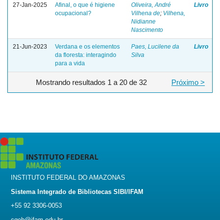
27-Jan-2025
Afinal, o que é higiene
Oliveira, André
Livro
ocupacional?
Vilhena de
;
Vilhena,
Nidianne
Nascimento
21-Jun-2023
Verdana e os elementos
Paes, Lucilene da
Livro
da floresta: interagindo
Silva
para a vida
Mostrando resultados 1 a 20 de 32
Próximo >
INSTITUTO FEDERAL DO AMAZONAS
Sistema Integrado de Bibliotecas SIBI/IFAM
+55 92 3306-0053
cgeb@ifam.edu.br