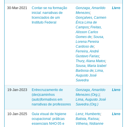
30-Mar-2021
Contar-se na formação
Gonzaga, Amarildo
Livro
inicial: narrativas de
Menezes
;
licenciados de um
Gonçalves, Carmen
Instituto Federal
Érica Lima de
Campos
;
Freitas,
Alisson Carlos
Gomes de
;
Sousa,
Lorena Pereira
Cardoso de
;
Ferreira, André
Gustavo Farias
;
Thury, Alana Matos
;
Sousa, Maria Izabel
Barbosa de
;
Lima,
Augusto José
Savedra
19-Jan-2023
Entrecruzamento de
Gonzaga, Amarildo
Livro
(des)caminhos
Menezes (Org.)
;
(auto)formativos em
Lima, Augusto José
narrativas de professores
Savedra (Org.)
10-Jan-2025
Guia visual de higiene
Lenz, Humberto
;
Livro
ocupacional: práticas
Batista, Raíssa
;
essenciais NHO 05 e
Vilhena, Nidianne