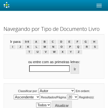
Skip
navigation
Navegando por Tipo de Documento Livro
Ir para:
0-9
A
B
C
D
E
F
G
H
I
J
K
L
M
N
O
P
Q
R
S
T
U
V
W
X
Y
Z
ou entre com as primeiras letras:
Classificar por:
Em ordem:
Resultados/Página
Registro(s):