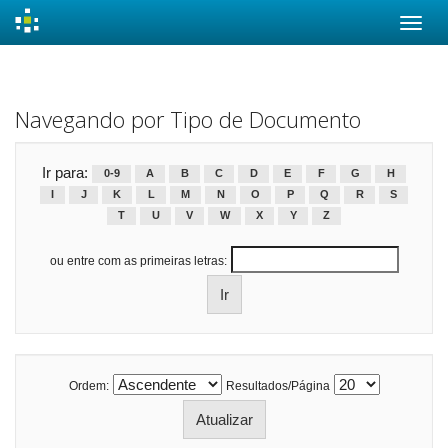
Skip
navigation
Navegando por Tipo de Documento
Ir para:
0-9
A
B
C
D
E
F
G
H
I
J
K
L
M
N
O
P
Q
R
S
T
U
V
W
X
Y
Z
ou entre com as primeiras letras:
Ordem:
Resultados/Página