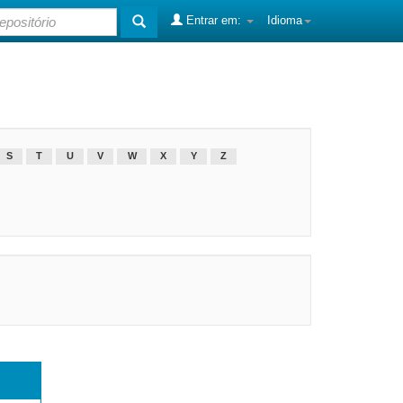
Entrar em:
Idioma
S
T
U
V
W
X
Y
Z