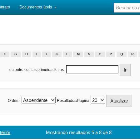
ontato
Documentos úteis
F
G
H
I
J
K
L
M
N
O
P
Q
R
ou entre com as primeiras letras:
Ordem:
Resultados/Página
terior
Mostrando resultados 5 a 8 de 8