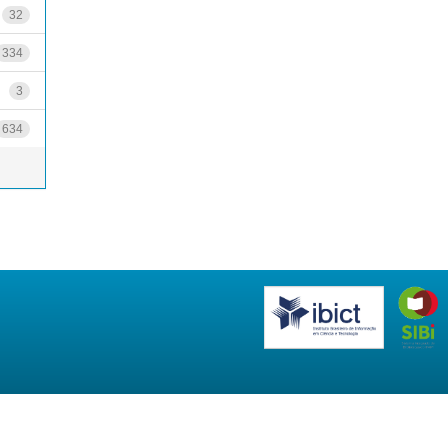
32
334
3
634