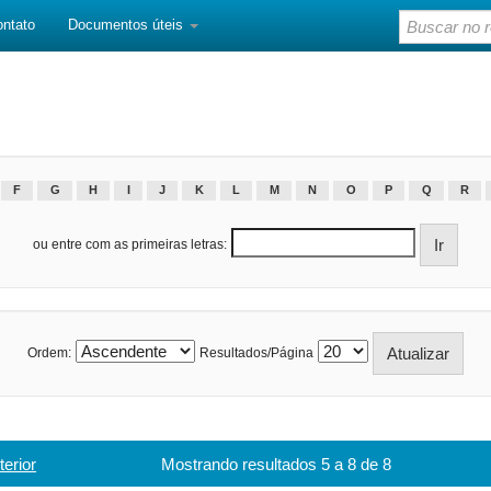
ontato
Documentos úteis
F
G
H
I
J
K
L
M
N
O
P
Q
R
ou entre com as primeiras letras:
Ordem:
Resultados/Página
terior
Mostrando resultados 5 a 8 de 8