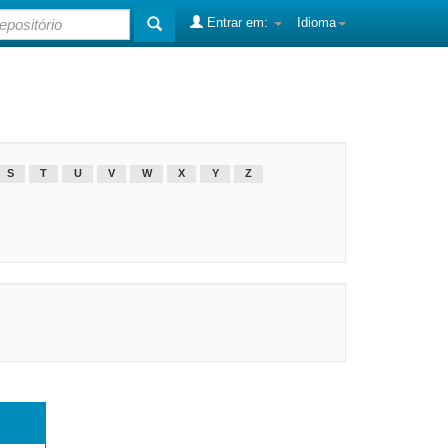
Entrar em:
Idioma
S
T
U
V
W
X
Y
Z