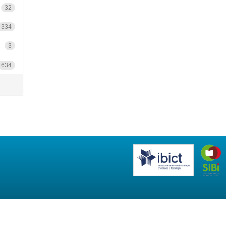
32
334
3
634