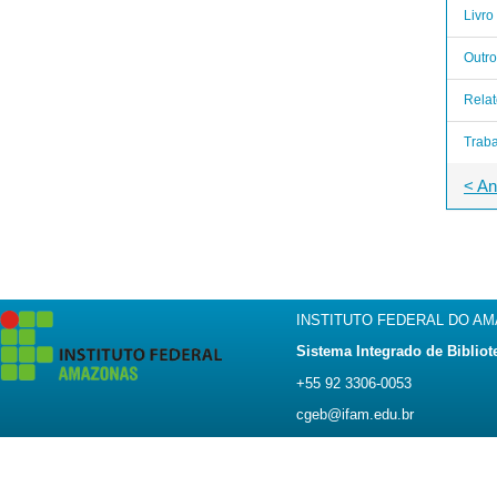
Livro
Outro
Relat
Trab
< An
INSTITUTO FEDERAL DO A
Sistema Integrado de Bibliot
+55 92 3306-0053
cgeb@ifam.edu.br