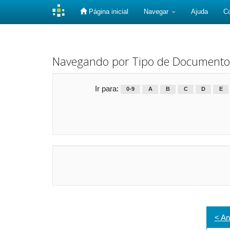
Página inicial
Navegar
Ajuda
C
Skip
navigation
Navegando por Tipo de Documento
Ir para:
0-9
A
B
C
D
E
< An