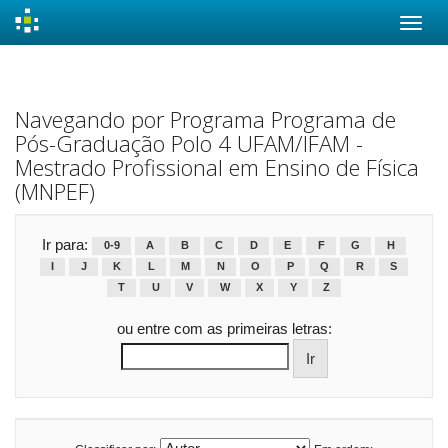
Skip
navigation
Navegando por Programa Programa de
Pós-Graduação Polo 4 UFAM/IFAM -
Mestrado Profissional em Ensino de Física
(MNPEF)
Ir para:
0-9
A
B
C
D
E
F
G
H
I
J
K
L
M
N
O
P
Q
R
S
T
U
V
W
X
Y
Z
ou entre com as primeiras letras: