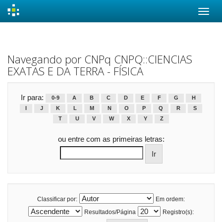
Skip
navigation
Navegando por CNPq CNPQ::CIENCIAS
EXATAS E DA TERRA - FÍSICA
Ir para:
0-9
A
B
C
D
E
F
G
H
I
J
K
L
M
N
O
P
Q
R
S
T
U
V
W
X
Y
Z
ou entre com as primeiras letras:
Classificar por:
Em ordem:
Resultados/Página
Registro(s):