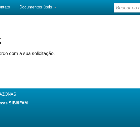
ontato
Documentos úteis
s
rdo com a sua solicitação.
MAZONAS
ecas SIBI/IFAM