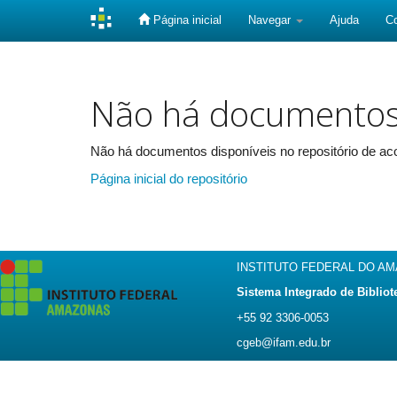
Página inicial
Navegar
Ajuda
C
Skip
navigation
Não há documento
Não há documentos disponíveis no repositório de aco
Página inicial do repositório
INSTITUTO FEDERAL DO A
Sistema Integrado de Bibliot
+55 92 3306-0053
cgeb@ifam.edu.br