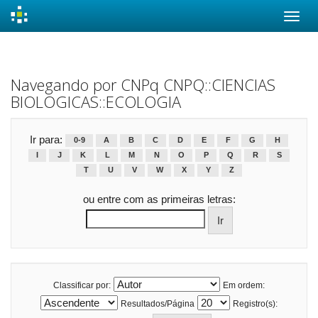
Skip
navigation
Navegando por CNPq CNPQ::CIENCIAS
BIOLOGICAS::ECOLOGIA
Ir para:
0-9
A
B
C
D
E
F
G
H
I
J
K
L
M
N
O
P
Q
R
S
T
U
V
W
X
Y
Z
ou entre com as primeiras letras:
Classificar por:
Em ordem:
Resultados/Página
Registro(s):