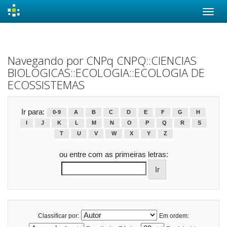
Skip
navigation
Navegando por CNPq CNPQ::CIENCIAS
BIOLOGICAS::ECOLOGIA::ECOLOGIA DE
ECOSSISTEMAS
Ir para:
0-9
A
B
C
D
E
F
G
H
I
J
K
L
M
N
O
P
Q
R
S
T
U
V
W
X
Y
Z
ou entre com as primeiras letras:
Classificar por:
Em ordem: