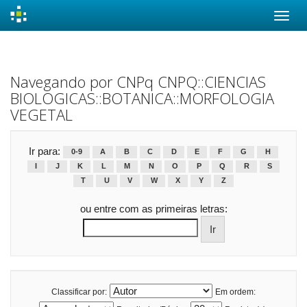
Skip
navigation
Navegando por CNPq CNPQ::CIENCIAS
BIOLOGICAS::BOTANICA::MORFOLOGIA
VEGETAL
Ir para:
0-9
A
B
C
D
E
F
G
H
I
J
K
L
M
N
O
P
Q
R
S
T
U
V
W
X
Y
Z
ou entre com as primeiras letras:
Classificar por:
Em ordem: