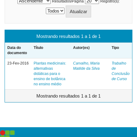
Resultados/Página
Registro(s):
Mostrando resultados 1 a 1 de 1
Data do
Título
Autor(es)
Tipo
documento
23-Fev-2016
Plantas medicinais:
Carvalho, Maria
Trabalho
alternativas
Matilde da Silva
de
didáticas para o
Conclusão
ensino de botânica
de Curso
no ensino médio
Mostrando resultados 1 a 1 de 1