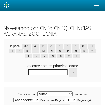
Skip
navigation
Navegando por CNPq CNPQ::CIENCIAS
AGRARIAS::ZOOTECNIA
Ir para:
0-9
A
B
C
D
E
F
G
H
I
J
K
L
M
N
O
P
Q
R
S
T
U
V
W
X
Y
Z
ou entre com as primeiras letras:
Classificar por:
Em ordem:
Resultados/Página
Registro(s):