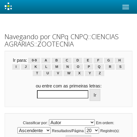
Skip
navigation
Navegando por CNPq CNPQ::CIENCIAS
AGRARIAS::ZOOTECNIA
Ir para:
0-9
A
B
C
D
E
F
G
H
I
J
K
L
M
N
O
P
Q
R
S
T
U
V
W
X
Y
Z
ou entre com as primeiras letras:
Classificar por:
Em ordem:
Resultados/Página
Registro(s):