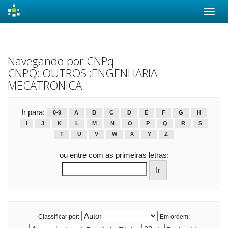
Skip
navigation
Navegando por CNPq
CNPQ::OUTROS::ENGENHARIA
MECATRONICA
Ir para:
0-9
A
B
C
D
E
F
G
H
I
J
K
L
M
N
O
P
Q
R
S
T
U
V
W
X
Y
Z
ou entre com as primeiras letras:
Classificar por:
Em ordem: