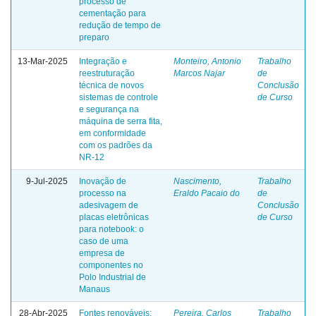
processo de
cementação para
redução de tempo de
preparo
13-Mar-2025
Integração e
Monteiro, Antonio
Trabalho
reestruturação
Marcos Najar
de
técnica de novos
Conclusão
sistemas de controle
de Curso
e segurança na
máquina de serra fita,
em conformidade
com os padrões da
NR-12
9-Jul-2025
Inovação de
Nascimento,
Trabalho
processo na
Eraldo Pacaio do
de
adesivagem de
Conclusão
placas eletrônicas
de Curso
para notebook: o
caso de uma
empresa de
componentes no
Polo Industrial de
Manaus
28-Abr-2025
Fontes renováveis:
Pereira, Carlos
Trabalho