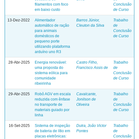
filamentos com foco
Conclusão
em baixo custo
de Curso
13-Dez-2022
Alimentador
Barros Júnior,
Trabalho
automático de ração
Cleuton da Silva
de
para animais
Conclusão
domésticos de
de Curso
pequeno porte
utilizando plataforma
arduíno uno R3
28-Abr-2025
Energia renovável:
Castro Filho,
Trabalho
uma proposta do
Francisco Assis de
de
sistema eólica para
Conclusão
comunidade
de Curso
ribeirinha
29-Abr-2025
Robô AGV em escala
Cavalcante,
Trabalho
reduzida com ênfase
Jonilson de
de
no transporte de
Oliveira
Conclusão
materiais guiado por
de Curso
linha
16-Set-2025
Sistema de inspeção
Dutra, João Victor
Trabalho
de bateria de lítio em
Pontes
de
placas eletrônicas:
Conclusão