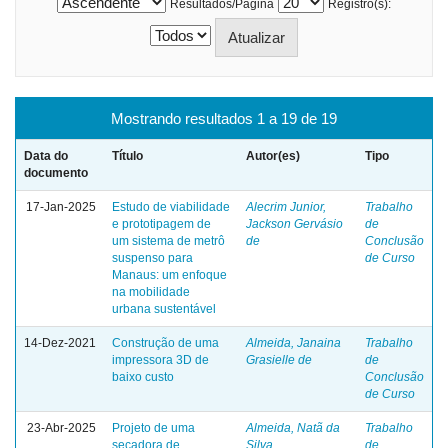
Resultados/Página
Registro(s):
Mostrando resultados 1 a 19 de 19
Data do
Título
Autor(es)
Tipo
documento
17-Jan-2025
Estudo de viabilidade
Alecrim Junior,
Trabalho
e prototipagem de
Jackson Gervásio
de
um sistema de metrô
de
Conclusão
suspenso para
de Curso
Manaus: um enfoque
na mobilidade
urbana sustentável
14-Dez-2021
Construção de uma
Almeida, Janaina
Trabalho
impressora 3D de
Grasielle de
de
baixo custo
Conclusão
de Curso
23-Abr-2025
Projeto de uma
Almeida, Natã da
Trabalho
secadora de
Silva
de