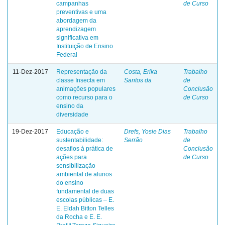
campanhas
de Curso
preventivas e uma
abordagem da
aprendizagem
significativa em
Instituição de Ensino
Federal
11-Dez-2017
Representação da
Costa, Erika
Trabalho
classe Insecta em
Santos da
de
animações populares
Conclusão
como recurso para o
de Curso
ensino da
diversidade
19-Dez-2017
Educação e
Drefs, Yosie Dias
Trabalho
sustentabilidade:
Serrão
de
desafios à prática de
Conclusão
ações para
de Curso
sensibilização
ambiental de alunos
do ensino
fundamental de duas
escolas públicas – E.
E. Eldah Bitton Telles
da Rocha e E. E.