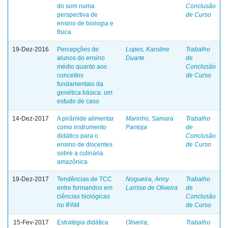
do som numa
Conclusão
perspectiva de
de Curso
ensino de biologia e
física
19-Dez-2016
Percepções de
Lopes, Karoline
Trabalho
alunos do ensino
Duarte
de
médio quanto aos
Conclusão
conceitos
de Curso
fundamentais da
genética básica: um
estudo de caso
14-Dez-2017
A pirâmide alimentar
Marinho, Samara
Trabalho
como instrumento
Pantoja
de
didático para o
Conclusão
ensino de discentes
de Curso
sobre a culinária
amazônica
19-Dez-2017
Tendências de TCC
Nogueira, Anny
Trabalho
entre formandos em
Larisse de Oliveira
de
ciências biológicas
Conclusão
no IFAM
de Curso
15-Fev-2017
Estratégia didática
Oliveira,
Trabalho