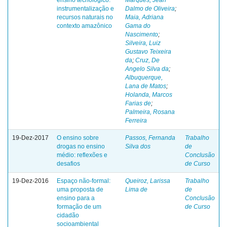
instrumentalização e
Dalmo de Oliveira
;
recursos naturais no
Maia, Adriana
contexto amazônico
Gama do
Nascimento
;
Silveira, Luiz
Gustavo Teixeira
da
;
Cruz, De
Angelo Silva da
;
Albuquerque,
Lana de Matos
;
Holanda, Marcos
Farias de
;
Palmeira, Rosana
Ferreira
19-Dez-2017
O ensino sobre
Passos, Fernanda
Trabalho
drogas no ensino
Silva dos
de
médio: reflexões e
Conclusão
desafios
de Curso
19-Dez-2016
Espaço não-formal:
Queiroz, Larissa
Trabalho
uma proposta de
Lima de
de
ensino para a
Conclusão
formação de um
de Curso
cidadão
socioambiental