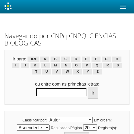
Skip
navigation
Navegando por CNPq CNPQ::CIENCIAS
BIOLOGICAS
Ir para:
0-9
A
B
C
D
E
F
G
H
I
J
K
L
M
N
O
P
Q
R
S
T
U
V
W
X
Y
Z
ou entre com as primeiras letras:
Classificar por:
Em ordem:
Resultados/Página
Registro(s):