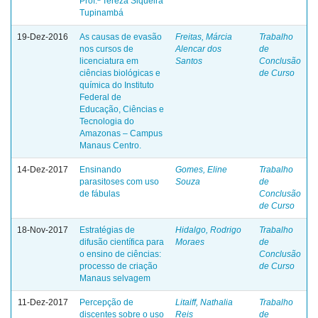
Prof.ª Tereza Siqueira
Tupinambá
19-Dez-2016
As causas de evasão
Freitas, Márcia
Trabalho
nos cursos de
Alencar dos
de
licenciatura em
Santos
Conclusão
ciências biológicas e
de Curso
química do Instituto
Federal de
Educação, Ciências e
Tecnologia do
Amazonas – Campus
Manaus Centro.
14-Dez-2017
Ensinando
Gomes, Eline
Trabalho
parasitoses com uso
Souza
de
de fábulas
Conclusão
de Curso
18-Nov-2017
Estratégias de
Hidalgo, Rodrigo
Trabalho
difusão científica para
Moraes
de
o ensino de ciências:
Conclusão
processo de criação
de Curso
Manaus selvagem
11-Dez-2017
Percepção de
Litaiff, Nathalia
Trabalho
discentes sobre o uso
Reis
de