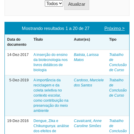
Mostrando resultados 1 a 20 de 27
Próximo >
Data do
Título
Autor(es)
Tipo
documento
14-Dez-2017
A inserção do ensino
Batista, Larissa
Trabalho
da biotecnologia nos
Matos
de
livros didáticos de
Conclusão
biologia
de Curso
5-Dez-2019
A importância da
Cardoso, Marciele
Trabalho
reciclagem e da
dos Santos
de
coleta seletiva no
Conclusão
contexto escolar,
de Curso
como contribuição na
preservação do meio
ambiente
19-Dez-2016
Dengue, Zika e
Cavalcanti, Anne
Trabalho
Chikungunya: análise
Caroline Simões
de
dos efeitos de
Conclusão