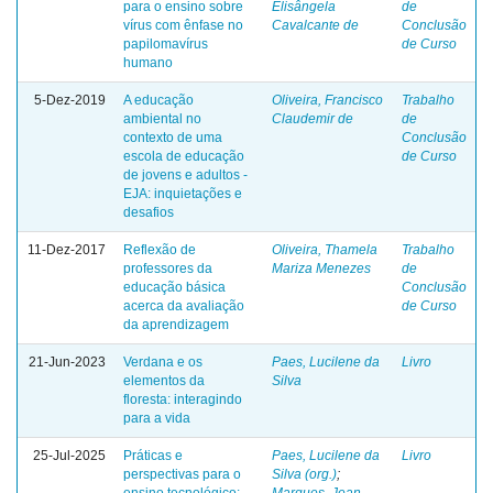
para o ensino sobre
Elisângela
de
vírus com ênfase no
Cavalcante de
Conclusão
papilomavírus
de Curso
humano
5-Dez-2019
A educação
Oliveira, Francisco
Trabalho
ambiental no
Claudemir de
de
contexto de uma
Conclusão
escola de educação
de Curso
de jovens e adultos -
EJA: inquietações e
desafios
11-Dez-2017
Reflexão de
Oliveira, Thamela
Trabalho
professores da
Mariza Menezes
de
educação básica
Conclusão
acerca da avaliação
de Curso
da aprendizagem
21-Jun-2023
Verdana e os
Paes, Lucilene da
Livro
elementos da
Silva
floresta: interagindo
para a vida
25-Jul-2025
Práticas e
Paes, Lucilene da
Livro
perspectivas para o
Silva (org.)
;
ensino tecnológico:
Marques, Jean