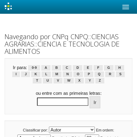
Skip
navigation
Navegando por CNPq CNPQ::CIENCIAS
AGRARIAS::CIENCIA E TECNOLOGIA DE
ALIMENTOS
Ir para:
0-9
A
B
C
D
E
F
G
H
I
J
K
L
M
N
O
P
Q
R
S
T
U
V
W
X
Y
Z
ou entre com as primeiras letras:
Classificar por:
Em ordem: