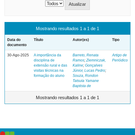
Mostrando resultados 1 a 1 de 1
Data do
Título
Autor(es)
Tipo
documento
30-Ago-2025
A importância da
Barreto, Renata
Artigo de
disciplina de
Ramos
;
Ziemniczak,
Periódico
extensão rural e das
Kaline
;
Gonçalves
visitas técnicas na
Júnior, Lucas Pedro
;
formação do aluno
Souza, Rondon
Tatsuta Yamane
Baptista de
Mostrando resultados 1 a 1 de 1