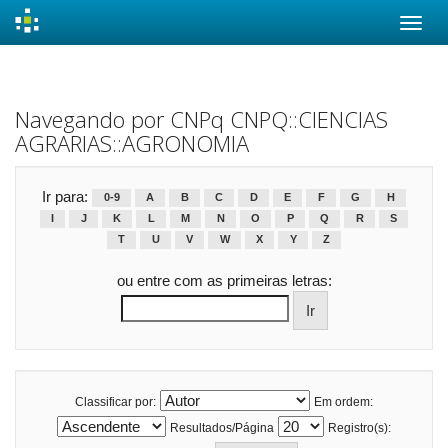
Skip
navigation
Navegando por CNPq CNPQ::CIENCIAS
AGRARIAS::AGRONOMIA
Ir para:
0-9
A
B
C
D
E
F
G
H
I
J
K
L
M
N
O
P
Q
R
S
T
U
V
W
X
Y
Z
ou entre com as primeiras letras:
Classificar por:
Em ordem:
Resultados/Página
Registro(s):