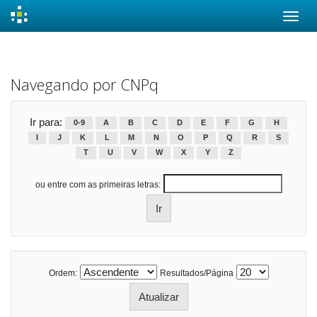
Skip
navigation
Navegando por CNPq
Ir para:
0-9
A
B
C
D
E
F
G
H
I
J
K
L
M
N
O
P
Q
R
S
T
U
V
W
X
Y
Z
ou entre com as primeiras letras:
Ordem:
Resultados/Página