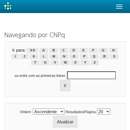
Skip
navigation
Navegando por CNPq
Ir para:
0-9
A
B
C
D
E
F
G
H
I
J
K
L
M
N
O
P
Q
R
S
T
U
V
W
X
Y
Z
ou entre com as primeiras letras:
Ordem:
Resultados/Página