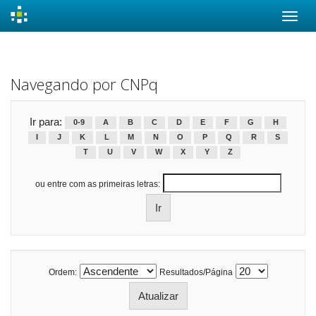
Skip
navigation
Navegando por CNPq
Ir para:
0-9
A
B
C
D
E
F
G
H
I
J
K
L
M
N
O
P
Q
R
S
T
U
V
W
X
Y
Z
ou entre com as primeiras letras:
Ordem:
Resultados/Página