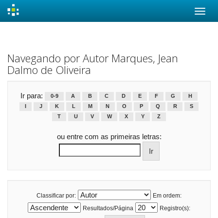
Skip
navigation
Navegando por Autor Marques, Jean
Dalmo de Oliveira
Ir para:
0-9
A
B
C
D
E
F
G
H
I
J
K
L
M
N
O
P
Q
R
S
T
U
V
W
X
Y
Z
ou entre com as primeiras letras:
Classificar por:
Em ordem:
Resultados/Página
Registro(s):