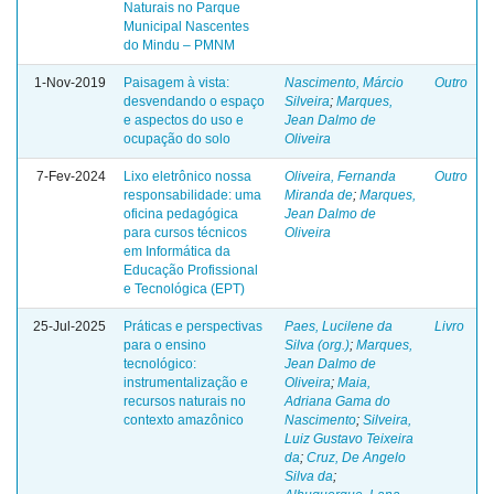
Naturais no Parque
Municipal Nascentes
do Mindu – PMNM
1-Nov-2019
Paisagem à vista:
Nascimento, Márcio
Outro
desvendando o espaço
Silveira
;
Marques,
e aspectos do uso e
Jean Dalmo de
ocupação do solo
Oliveira
7-Fev-2024
Lixo eletrônico nossa
Oliveira, Fernanda
Outro
responsabilidade: uma
Miranda de
;
Marques,
oficina pedagógica
Jean Dalmo de
para cursos técnicos
Oliveira
em Informática da
Educação Profissional
e Tecnológica (EPT)
25-Jul-2025
Práticas e perspectivas
Paes, Lucilene da
Livro
para o ensino
Silva (org.)
;
Marques,
tecnológico:
Jean Dalmo de
instrumentalização e
Oliveira
;
Maia,
recursos naturais no
Adriana Gama do
contexto amazônico
Nascimento
;
Silveira,
Luiz Gustavo Teixeira
da
;
Cruz, De Angelo
Silva da
;