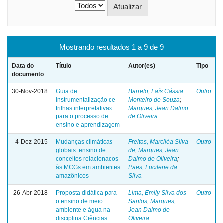
Mostrando resultados 1 a 9 de 9
Data do
Título
Autor(es)
Tipo
documento
30-Nov-2018
Guia de
Barreto, Laís Cássia
Outro
instrumentalização de
Monteiro de Souza
;
trilhas interpretativas
Marques, Jean Dalmo
para o processo de
de Oliveira
ensino e aprendizagem
4-Dez-2015
Mudanças climáticas
Freitas, Marciléa Silva
Outro
globais: ensino de
de
;
Marques, Jean
conceitos relacionados
Dalmo de Oliveira
;
às MCGs em ambientes
Paes, Lucilene da
amazônicos
Silva
26-Abr-2018
Proposta didática para
Lima, Emily Silva dos
Outro
o ensino de meio
Santos
;
Marques,
ambiente e água na
Jean Dalmo de
disciplina Ciências
Oliveira