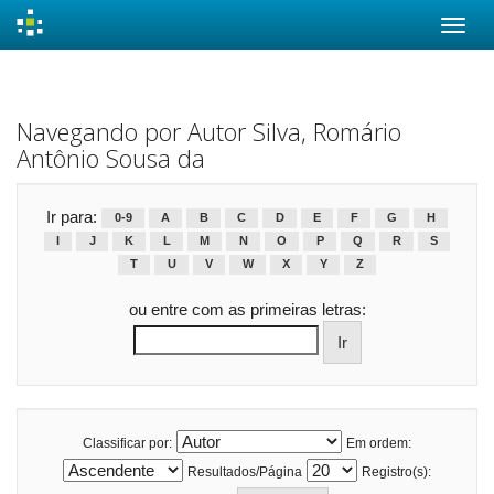
Skip
navigation
Navegando por Autor Silva, Romário
Antônio Sousa da
Ir para:
0-9
A
B
C
D
E
F
G
H
I
J
K
L
M
N
O
P
Q
R
S
T
U
V
W
X
Y
Z
ou entre com as primeiras letras:
Classificar por:
Em ordem:
Resultados/Página
Registro(s):