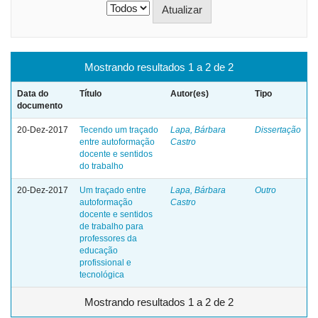
Mostrando resultados 1 a 2 de 2
Data do
Título
Autor(es)
Tipo
documento
20-Dez-2017
Tecendo um traçado
Lapa, Bárbara
Dissertação
entre autoformação
Castro
docente e sentidos
do trabalho
20-Dez-2017
Um traçado entre
Lapa, Bárbara
Outro
autoformação
Castro
docente e sentidos
de trabalho para
professores da
educação
profissional e
tecnológica
Mostrando resultados 1 a 2 de 2