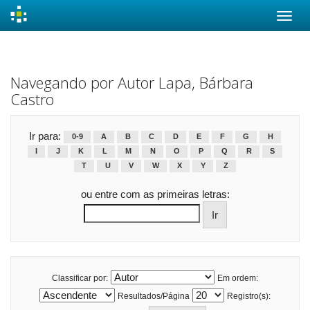
Skip
navigation
Navegando por Autor Lapa, Bárbara
Castro
Ir para:
0-9
A
B
C
D
E
F
G
H
I
J
K
L
M
N
O
P
Q
R
S
T
U
V
W
X
Y
Z
ou entre com as primeiras letras:
Classificar por:
Em ordem:
Resultados/Página
Registro(s):