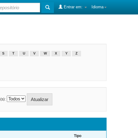
Entrar em:
Idioma
S
T
U
V
W
X
Y
Z
(s):
Tipo