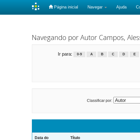
Página inicial
Navegar
Ajuda
C
Skip
navigation
Navegando por Autor Campos, Ale
Ir para:
0-9
A
B
C
D
E
Classificar por:
Data do
Título