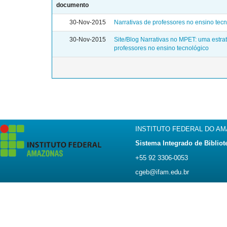
documento
30-Nov-2015
Narrativas de professores no ensino tec
30-Nov-2015
Site/Blog Narrativas no MPET: uma estr
professores no ensino tecnológico
INSTITUTO FEDERAL DO A
Sistema Integrado de Bibliot
+55 92 3306-0053
cgeb@ifam.edu.br