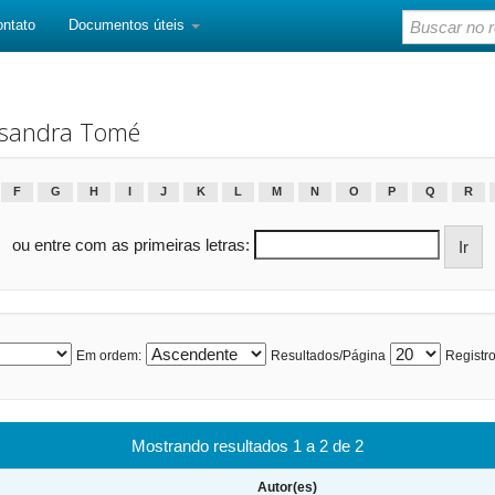
ontato
Documentos úteis
ssandra Tomé
F
G
H
I
J
K
L
M
N
O
P
Q
R
ou entre com as primeiras letras:
Em ordem:
Resultados/Página
Registro
Mostrando resultados 1 a 2 de 2
Autor(es)