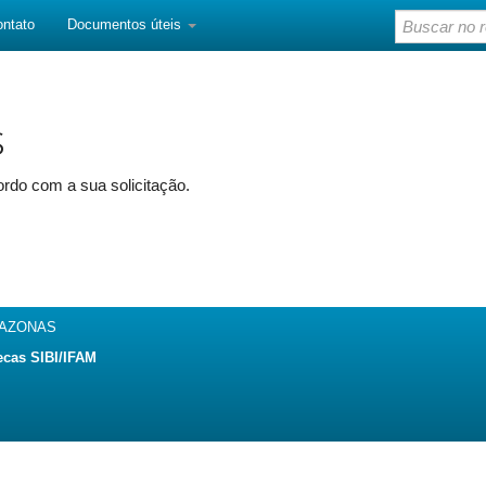
ontato
Documentos úteis
s
rdo com a sua solicitação.
MAZONAS
ecas SIBI/IFAM