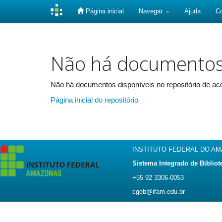
Página inicial
Navegar
Ajuda
C
Skip
navigation
Não há documento
Não há documentos disponíveis no repositório de aco
Página inicial do repositório
INSTITUTO FEDERAL DO A
Sistema Integrado de Bibliot
+55 92 3306-0053
cgeb@ifam.edu.br