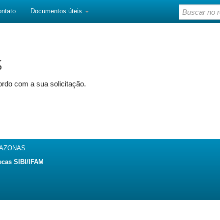
ontato
Documentos úteis
s
rdo com a sua solicitação.
MAZONAS
ecas SIBI/IFAM