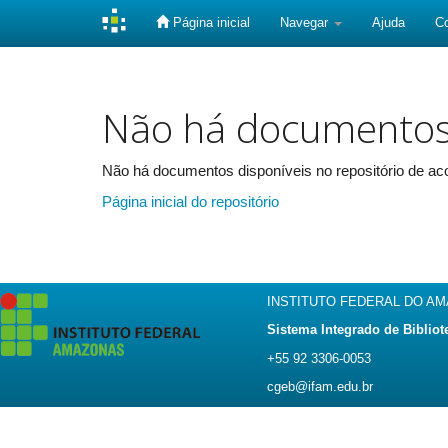
Página inicial
Navegar
Ajuda
C
Skip
navigation
Não há documento
Não há documentos disponíveis no repositório de aco
Página inicial do repositório
INSTITUTO FEDERAL DO A
Sistema Integrado de Bibliot
+55 92 3306-0053
cgeb@ifam.edu.br