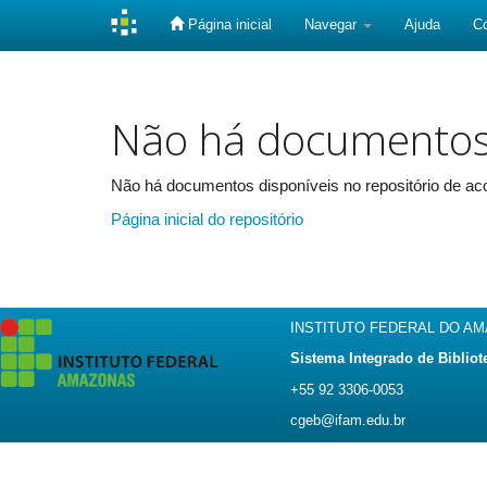
Página inicial
Navegar
Ajuda
C
Skip
navigation
Não há documento
Não há documentos disponíveis no repositório de aco
Página inicial do repositório
INSTITUTO FEDERAL DO A
Sistema Integrado de Bibliot
+55 92 3306-0053
cgeb@ifam.edu.br