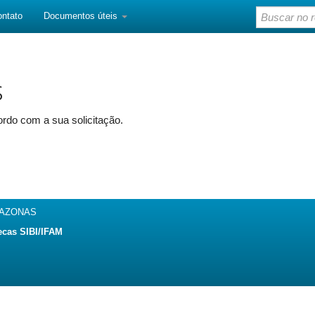
ontato
Documentos úteis
s
rdo com a sua solicitação.
MAZONAS
ecas SIBI/IFAM