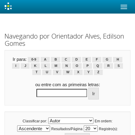
Skip
navigation
Navegando por Orientador Alves, Edilson
Gomes
Ir para:
0-9
A
B
C
D
E
F
G
H
I
J
K
L
M
N
O
P
Q
R
S
T
U
V
W
X
Y
Z
ou entre com as primeiras letras:
Classificar por:
Em ordem:
Resultados/Página
Registro(s):