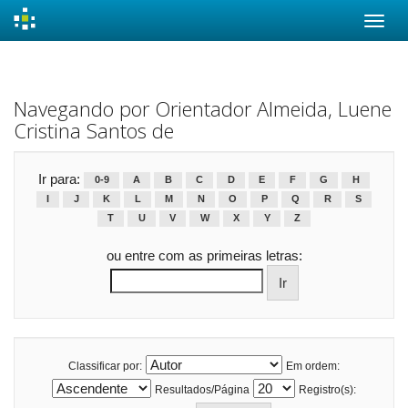
Skip
navigation
Navegando por Orientador Almeida, Luene
Cristina Santos de
Ir para:
0-9
A
B
C
D
E
F
G
H
I
J
K
L
M
N
O
P
Q
R
S
T
U
V
W
X
Y
Z
ou entre com as primeiras letras:
Classificar por:
Em ordem:
Resultados/Página
Registro(s):