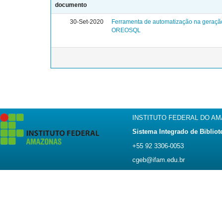
documento
30-Set-2020
Ferramenta de automatização na geração d
OREOSQL
INSTITUTO FEDERAL DO A
Sistema Integrado de Bibliot
+55 92 3306-0053
cgeb@ifam.edu.br