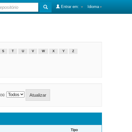
Entrar em:
Idioma
S
T
U
V
W
X
Y
Z
(s):
Tipo