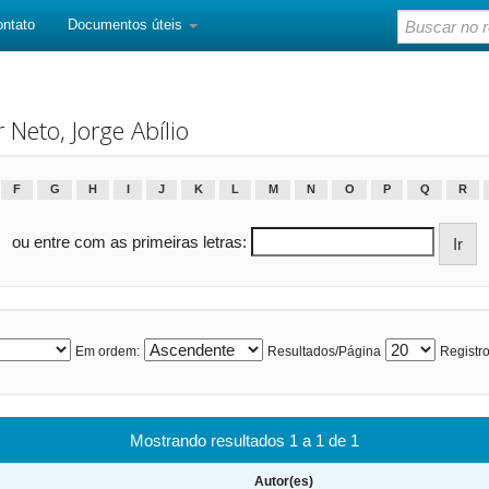
ontato
Documentos úteis
eto, Jorge Abílio
F
G
H
I
J
K
L
M
N
O
P
Q
R
ou entre com as primeiras letras:
Em ordem:
Resultados/Página
Registro
Mostrando resultados 1 a 1 de 1
Autor(es)