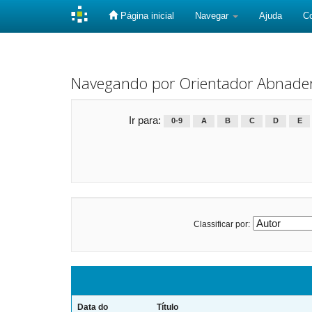
Página inicial
Navegar
Ajuda
C
Skip
navigation
Navegando por Orientador Abnader N
Ir para:
0-9
A
B
C
D
E
Classificar por:
Data do
Título