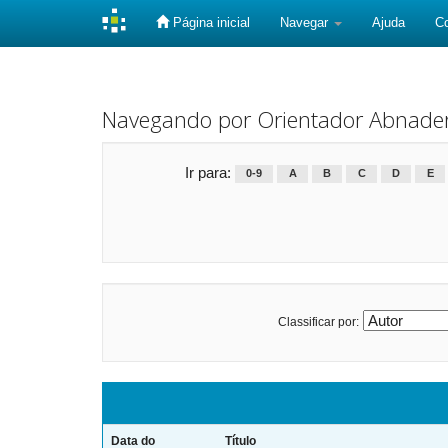
Página inicial
Navegar
Ajuda
C
Skip
navigation
Navegando por Orientador Abnader N
Ir para:
0-9
A
B
C
D
E
Classificar por:
Data do
Título