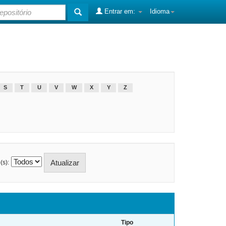
Entrar em:
Idioma
S
T
U
V
W
X
Y
Z
(s):
Tipo