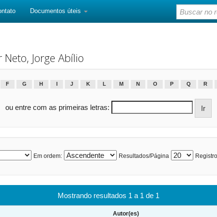
ontato
Documentos úteis
eto, Jorge Abílio
F
G
H
I
J
K
L
M
N
O
P
Q
R
ou entre com as primeiras letras:
Em ordem:
Resultados/Página
Registro
Mostrando resultados 1 a 1 de 1
Autor(es)