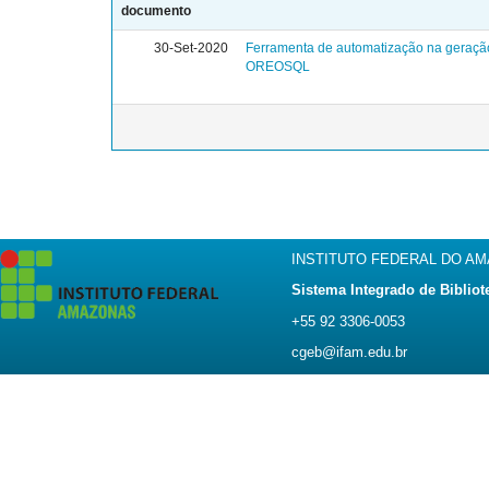
documento
30-Set-2020
Ferramenta de automatização na geração d
OREOSQL
INSTITUTO FEDERAL DO A
Sistema Integrado de Bibliot
+55 92 3306-0053
cgeb@ifam.edu.br