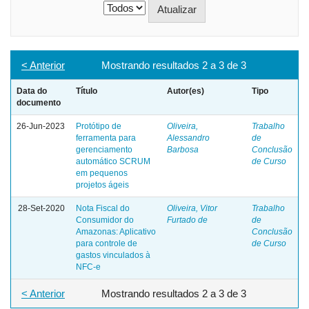
< Anterior
Mostrando resultados 2 a 3 de 3
Data do
Título
Autor(es)
Tipo
documento
26-Jun-2023
Protótipo de
Oliveira,
Trabalho
ferramenta para
Alessandro
de
gerenciamento
Barbosa
Conclusão
automático SCRUM
de Curso
em pequenos
projetos ágeis
28-Set-2020
Nota Fiscal do
Oliveira, Vitor
Trabalho
Consumidor do
Furtado de
de
Amazonas: Aplicativo
Conclusão
para controle de
de Curso
gastos vinculados à
NFC-e
< Anterior
Mostrando resultados 2 a 3 de 3