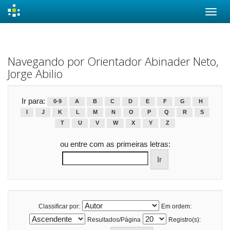
Skip
navigation
Navegando por Orientador Abinader Neto,
Jorge Abilio
Ir para:
0-9
A
B
C
D
E
F
G
H
I
J
K
L
M
N
O
P
Q
R
S
T
U
V
W
X
Y
Z
ou entre com as primeiras letras:
Classificar por:
Em ordem:
Resultados/Página
Registro(s):