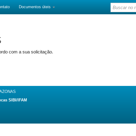
ontato
Documentos úteis
s
rdo com a sua solicitação.
MAZONAS
ecas SIBI/IFAM