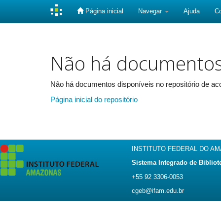
Página inicial
Navegar
Ajuda
C
Skip
navigation
Não há documento
Não há documentos disponíveis no repositório de aco
Página inicial do repositório
INSTITUTO FEDERAL DO A
Sistema Integrado de Bibliot
+55 92 3306-0053
cgeb@ifam.edu.br