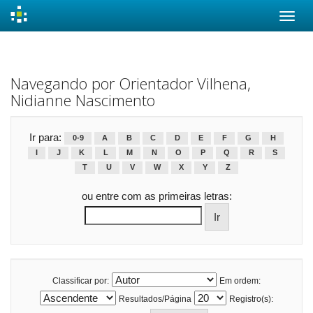
Skip
navigation
Navegando por Orientador Vilhena,
Nidianne Nascimento
Ir para:
0-9
A
B
C
D
E
F
G
H
I
J
K
L
M
N
O
P
Q
R
S
T
U
V
W
X
Y
Z
ou entre com as primeiras letras:
Classificar por:
Em ordem:
Resultados/Página
Registro(s):