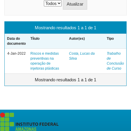
Mostrando resultados 1 a 1 de 1
Data do
Título
Autor(es)
Tipo
documento
4-Jan-2022
Riscos e medidas
Costa, Lucas da
Trabalho
preventivas na
Silva
de
operação de
Conclusão
injetoras plásticas
de Curso
Mostrando resultados 1 a 1 de 1