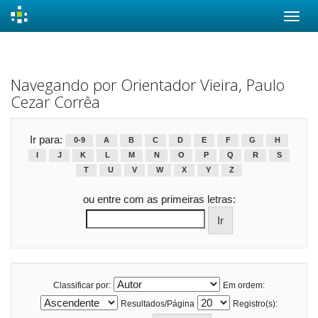
Skip
navigation
Navegando por Orientador Vieira, Paulo
Cezar Corrêa
Ir para:
0-9
A
B
C
D
E
F
G
H
I
J
K
L
M
N
O
P
Q
R
S
T
U
V
W
X
Y
Z
ou entre com as primeiras letras:
Classificar por:
Em ordem:
Resultados/Página
Registro(s):