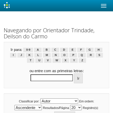
Skip
navigation
Navegando por Orientador Trindade,
Deilson do Carmo
Ir para:
0-9
A
B
C
D
E
F
G
H
I
J
K
L
M
N
O
P
Q
R
S
T
U
V
W
X
Y
Z
ou entre com as primeiras letras:
Classificar por:
Em ordem:
Resultados/Página
Registro(s):