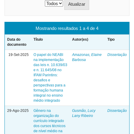
Mostrando resultados 1 a 4 de 4
Data do
Título
Autor(es)
Tipo
documento
19-Set-2025
O papel do NEABI
Amazonas, Elaine
Dissertação
na implementação
Barbosa
das leis n. 10.639/03
e n. 11.645/08 no
IFAM Parintins:
desafios e
perspectivas para a
formação humana
integral no ensino
médio integrado
29-Ago-2025
Gênero na
Gusmão, Lucy
Dissertação
organização do
Lany Ribeiro
currículo integrado
dos cursos técnicos
de nível médio na