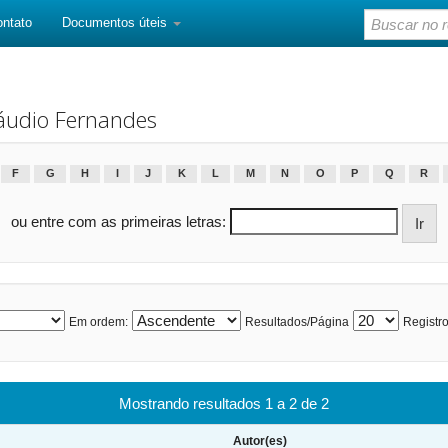
ontato
Documentos úteis
áudio Fernandes
F
G
H
I
J
K
L
M
N
O
P
Q
R
ou entre com as primeiras letras:
Em ordem:
Resultados/Página
Registro
Mostrando resultados 1 a 2 de 2
Autor(es)