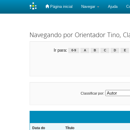
Página inicial
Navegar
Ajuda
C
Skip
navigation
Navegando por Orientador Tino, Cl
Ir para:
0-9
A
B
C
D
E
Classificar por:
Data do
Título