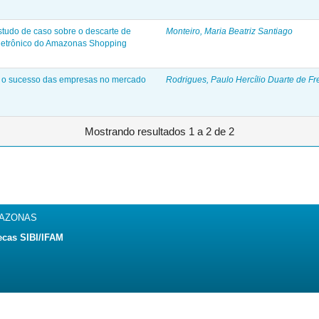
studo de caso sobre o descarte de
Monteiro, Maria Beatriz Santiago
oeletrônico do Amazonas Shopping
ra o sucesso das empresas no mercado
Rodrigues, Paulo Hercílio Duarte de Fre
Mostrando resultados 1 a 2 de 2
MAZONAS
ecas SIBI/IFAM