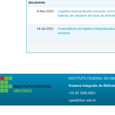
documento
6-Nov-2022
Logística reversa de pós-consumo: um e
baterias de celulares em lojas de eletr
19-Jul-2021
A importância da logística integrada pa
nacional
INSTITUTO FEDERAL DO A
Sistema Integrado de Bibliot
+55 92 3306-0053
cgeb@ifam.edu.br