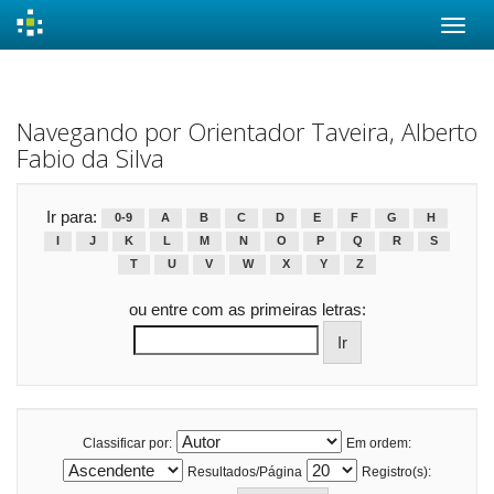
Skip
navigation
Navegando por Orientador Taveira, Alberto
Fabio da Silva
Ir para:
0-9
A
B
C
D
E
F
G
H
I
J
K
L
M
N
O
P
Q
R
S
T
U
V
W
X
Y
Z
ou entre com as primeiras letras:
Classificar por:
Em ordem:
Resultados/Página
Registro(s):