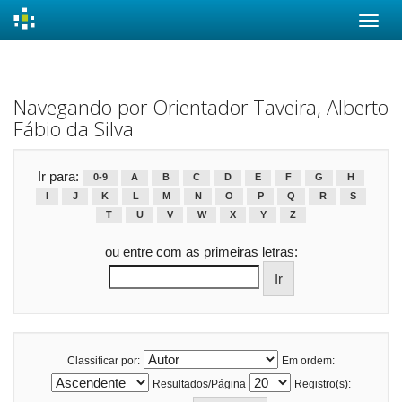
Skip
navigation
Navegando por Orientador Taveira, Alberto
Fábio da Silva
Ir para:
0-9
A
B
C
D
E
F
G
H
I
J
K
L
M
N
O
P
Q
R
S
T
U
V
W
X
Y
Z
ou entre com as primeiras letras:
Classificar por:
Em ordem:
Resultados/Página
Registro(s):