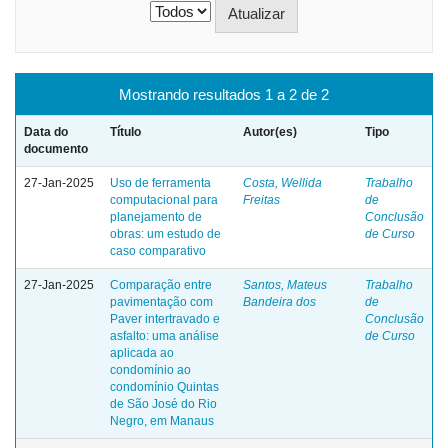
Mostrando resultados 1 a 2 de 2
Data do
Título
Autor(es)
Tipo
documento
27-Jan-2025
Uso de ferramenta
Costa, Wellida
Trabalho
computacional para
Freitas
de
planejamento de
Conclusão
obras: um estudo de
de Curso
caso comparativo
27-Jan-2025
Comparação entre
Santos, Mateus
Trabalho
pavimentação com
Bandeira dos
de
Paver intertravado e
Conclusão
asfalto: uma análise
de Curso
aplicada ao
condomínio ao
condomínio Quintas
de São José do Rio
Negro, em Manaus