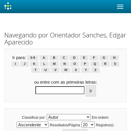
Skip
navigation
Navegando por Orientador Sanches, Edgar
Aparecido
Ir para:
0-9
A
B
C
D
E
F
G
H
I
J
K
L
M
N
O
P
Q
R
S
T
U
V
W
X
Y
Z
ou entre com as primeiras letras:
Classificar por:
Em ordem:
Resultados/Página
Registro(s):