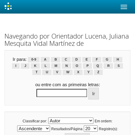
Skip
navigation
Navegando por Orientador Lucena, Juliana
Mesquita Vidal Martínez de
Ir para:
0-9
A
B
C
D
E
F
G
H
I
J
K
L
M
N
O
P
Q
R
S
T
U
V
W
X
Y
Z
ou entre com as primeiras letras:
Classificar por:
Em ordem:
Resultados/Página
Registro(s):