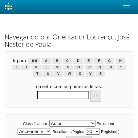
Skip
navigation
Navegando por Orientador Lourenço, José
Nestor de Paula
Ir para:
0-9
A
B
C
D
E
F
G
H
I
J
K
L
M
N
O
P
Q
R
S
T
U
V
W
X
Y
Z
ou entre com as primeiras letras:
Classificar por:
Em ordem:
Resultados/Página
Registro(s):