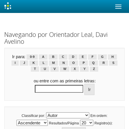
Skip
navigation
Navegando por Orientador Leal, Davi
Avelino
Ir para:
0-9
A
B
C
D
E
F
G
H
I
J
K
L
M
N
O
P
Q
R
S
T
U
V
W
X
Y
Z
ou entre com as primeiras letras:
Classificar por:
Em ordem:
Resultados/Página
Registro(s):