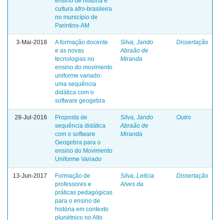
ensino de história e
cultura afro-brasileira
no município de
Parintins-AM
3-Mai-2018
A formação docente
Silva, Jando
Dissertação
e as novas
Abraão de
tecnologias no
Miranda
ensino do movimento
uniforme variado:
uma sequência
didática com o
software geogebra
28-Jul-2016
Proposta de
Silva, Jando
Outro
sequência didática
Abraão de
com o software
Miranda
Geogebra para o
ensino do Movimento
Uniforme Variado
13-Jun-2017
Formação de
Silva, Letícia
Dissertação
professores e
Alves da
práticas pedagógicas
para o ensino de
história em contexto
pluriétnico no Alto