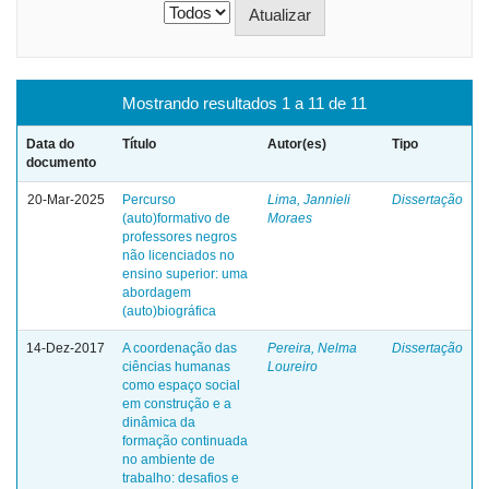
Mostrando resultados 1 a 11 de 11
Data do
Título
Autor(es)
Tipo
documento
20-Mar-2025
Percurso
Lima, Jannieli
Dissertação
(auto)formativo de
Moraes
professores negros
não licenciados no
ensino superior: uma
abordagem
(auto)biográfica
14-Dez-2017
A coordenação das
Pereira, Nelma
Dissertação
ciências humanas
Loureiro
como espaço social
em construção e a
dinâmica da
formação continuada
no ambiente de
trabalho: desafios e