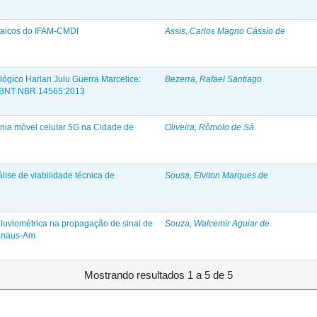
ltaicos do IFAM-CMDI
Assis, Carlos Magno Cássio de
ógico Harlan Julu Guerra Marcelice:
Bezerra, Rafael Santiago
ABNT NBR 14565:2013
onia móvel celular 5G na Cidade de
Oliveira, Rômolo de Sá
ise de viabilidade técnica de
Sousa, Elviton Marques de
pluviométrica na propagação de sinal de
Souza, Walcemir Aguiar de
Manaus-Am
Mostrando resultados 1 a 5 de 5