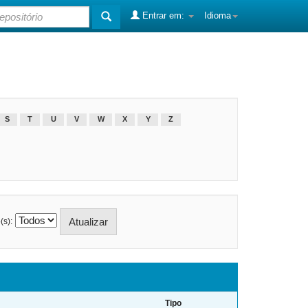
Entrar em:
Idioma
S
T
U
V
W
X
Y
Z
(s):
Tipo