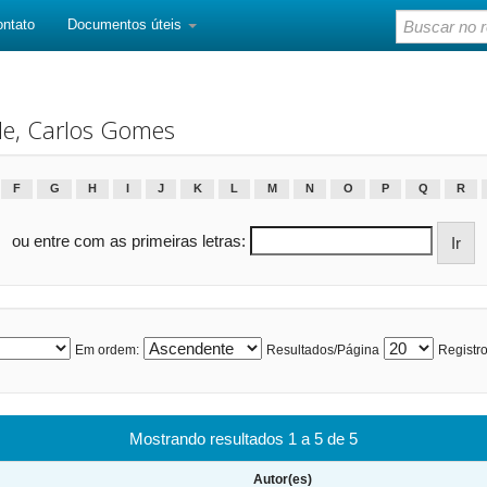
ontato
Documentos úteis
le, Carlos Gomes
F
G
H
I
J
K
L
M
N
O
P
Q
R
ou entre com as primeiras letras:
Em ordem:
Resultados/Página
Registro
Mostrando resultados 1 a 5 de 5
Autor(es)