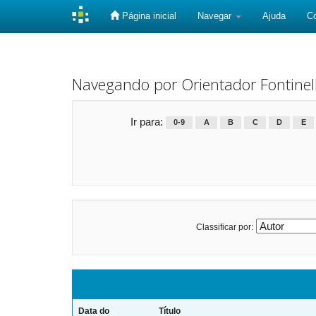
Página inicial
Navegar
Ajuda
C
Skip
navigation
Navegando por Orientador Fontinel
Ir para:
0-9
A
B
C
D
E
Classificar por:
Data do
Título