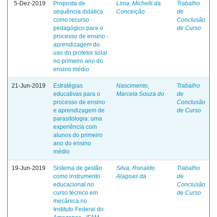
5-Dez-2019
Proposta de
Lima, Michelli da
Trabalho
sequência didática
Conceição
de
como recurso
Conclusão
pedagógico para o
de Curso
processo de ensino -
aprendizagem do
uso do protetor solar
no primeiro ano do
ensino médio
21-Jun-2019
Estratégias
Nascimento,
Trabalho
educativas para o
Marcela Souza do
de
processo de ensino
Conclusão
e aprendizagem de
de Curso
parasitologia: uma
experiência com
alunos do primeiro
ano do ensino
médio
19-Jun-2019
Sistema de gestão
Silva, Ronaldo
Trabalho
como instrumento
Alagoas da
de
educacional no
Conclusão
curso técnico em
de Curso
mecânica no
Instituto Federal do