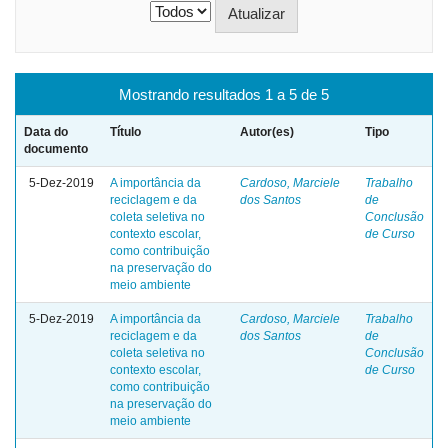
Mostrando resultados 1 a 5 de 5
Data do
Título
Autor(es)
Tipo
documento
5-Dez-2019
A importância da
Cardoso, Marciele
Trabalho
reciclagem e da
dos Santos
de
coleta seletiva no
Conclusão
contexto escolar,
de Curso
como contribuição
na preservação do
meio ambiente
5-Dez-2019
A importância da
Cardoso, Marciele
Trabalho
reciclagem e da
dos Santos
de
coleta seletiva no
Conclusão
contexto escolar,
de Curso
como contribuição
na preservação do
meio ambiente