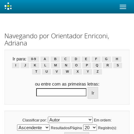
Skip
navigation
Navegando por Orientador Enriconi,
Adriana
Ir para:
0-9
A
B
C
D
E
F
G
H
I
J
K
L
M
N
O
P
Q
R
S
T
U
V
W
X
Y
Z
ou entre com as primeiras letras:
Classificar por:
Em ordem:
Resultados/Página
Registro(s):