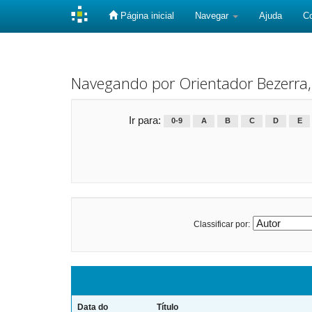
Página inicial
Navegar
Ajuda
C
Skip
navigation
Navegando por Orientador Bezerra, 
Ir para:
0-9
A
B
C
D
E
Classificar por:
Data do
Título