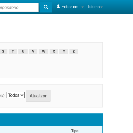
Entrar em:
Idioma
S
T
U
V
W
X
Y
Z
(s):
Tipo