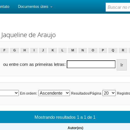
ontato
Documentos úteis
Jaqueline de Araujo
F
G
H
I
J
K
L
M
N
O
P
Q
R
ou entre com as primeiras letras:
Em ordem:
Resultados/Página
Registro
Mostrando resultados 1 a 1 de 1
Autor(es)