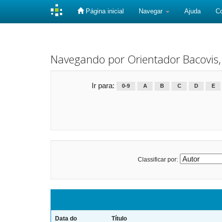
Página inicial
Navegar
Ajuda
C
Skip
navigation
Navegando por Orientador Bacovis,
Ir para:
0-9
A
B
C
D
E
Classificar por:
Data do
Título