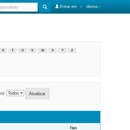
Entrar em:
Idioma
S
T
U
V
W
X
Y
Z
(s):
Tipo