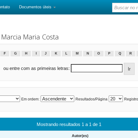
ontato
Documentos úteis
 Marcia Maria Costa
F
G
H
I
J
K
L
M
N
O
P
Q
R
ou entre com as primeiras letras:
Em ordem:
Resultados/Página
Registro
Mostrando resultados 1 a 1 de 1
Autor(es)